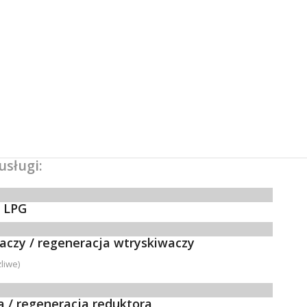
usługi:
a LPG
czy / regeneracja wtryskiwaczy
żliwe)
 / regeneracja reduktora