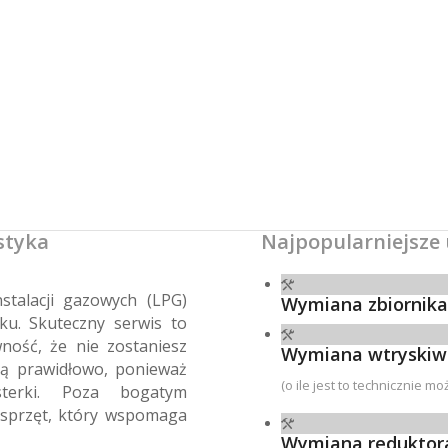
styka
Najpopularniejsze 
stalacji gazowych (LPG)
Wymiana zbiornik
ku. Skuteczny serwis to
ność, że nie zostaniesz
Wymiana wtryskiwa
ją prawidłowo, ponieważ
(o ile jest to technicznie mo
sterki. Poza bogatym
 sprzęt, który wspomaga
Wymiana reduktora