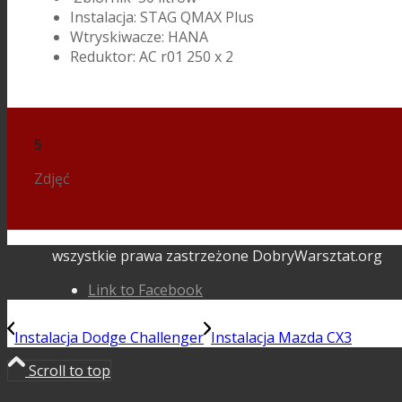
Instalacja: STAG QMAX Plus
Wtryskiwacze: HANA
Reduktor: AC r01 250 x 2
5
Zdjęć
wszystkie prawa zastrzeżone DobryWarsztat.org
Link to Facebook
Instalacja Dodge Challenger
Instalacja Mazda CX3
Scroll to top