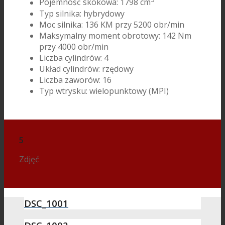
Pojemność skokowa: 1798 cm
Typ silnika: hybrydowy
Moc silnika: 136 KM przy 5200 obr/min
Maksymalny moment obrotowy: 142 Nm
przy 4000 obr/min
Liczba cylindrów: 4
Układ cylindrów: rzędowy
Liczba zaworów: 16
Typ wtrysku: wielopunktowy (MPI)
5
Zdjęć
DSC_1001