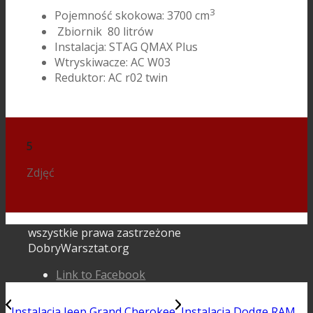
3
Pojemność skokowa: 3700 cm
Zbiornik 80 litrów
Instalacja: STAG QMAX Plus
Wtryskiwacze: AC W03
Reduktor: AC r02 twin
5
Zdjęć
wszystkie prawa zastrzeżone
DobryWarsztat.org
Link to Facebook
Instalacja Jeep Grand Cherokee
Instalacja Dodge RAM